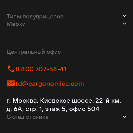
Типы полуприцепов
Марки
Шторные
Bodex
Лесовозы
CTTM Cargoline
Зерновозы
Dongfeng
Изотермы
Центральный офис
Fliegl
Бортовые
Helfimmer
Контейнеровозы
8 800 707-58-41
JAC
Самосвалы
Kassbohrer
Ломовозы
td@cargonomica.com
Koluman
Площадки
Krone
С кониками
г. Москва, Киевское шоссе, 22-й км,
Mercedes-Benz
Рефрижераторы
д. 6А, стр. 1, этаж 5, офис 504
Schmitz Cargobull
Склад стоянка
Shacman
Shwarzmuller