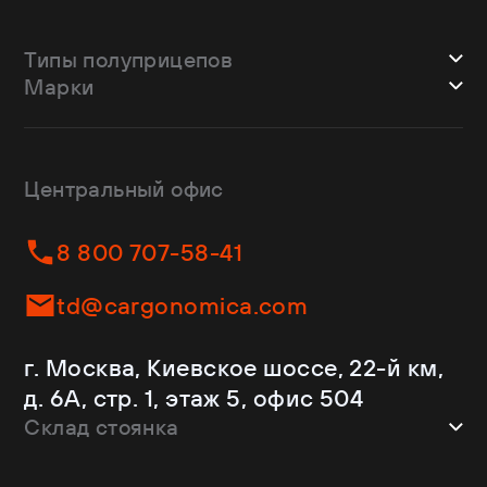
Типы полуприцепов
Марки
Шторные
Bodex
Лесовозы
CTTM Cargoline
Зерновозы
Dongfeng
Изотермы
Центральный офис
Fliegl
Бортовые
Helfimmer
Контейнеровозы
8 800 707-58-41
JAC
Самосвалы
Kassbohrer
Ломовозы
td@cargonomica.com
Koluman
Площадки
Krone
С кониками
г. Москва, Киевское шоссе, 22-й км,
Mercedes-Benz
Рефрижераторы
д. 6А, стр. 1, этаж 5, офис 504
Schmitz Cargobull
Склад стоянка
Shacman
Shwarzmuller