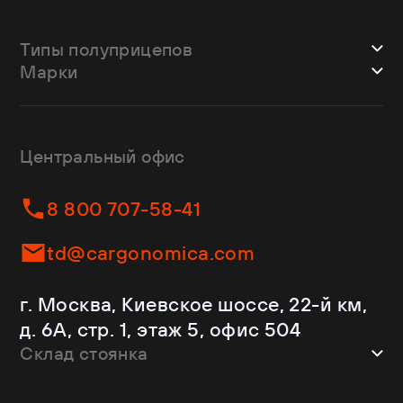
Типы полуприцепов
Марки
Шторные
Bodex
Лесовозы
CTTM Cargoline
Зерновозы
Dongfeng
Изотермы
Центральный офис
Fliegl
Бортовые
Helfimmer
Контейнеровозы
8 800 707-58-41
JAC
Самосвалы
Kassbohrer
Ломовозы
td@cargonomica.com
Koluman
Площадки
Krone
С кониками
г. Москва, Киевское шоссе, 22-й км,
Mercedes-Benz
Рефрижераторы
д. 6А, стр. 1, этаж 5, офис 504
Schmitz Cargobull
Склад стоянка
Shacman
Shwarzmuller