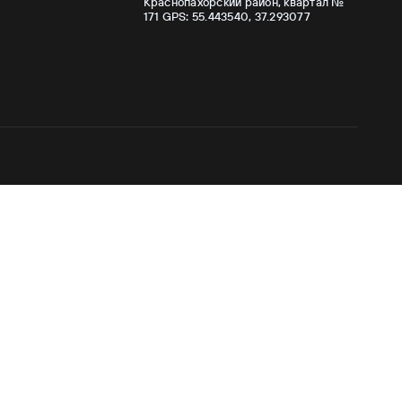
Краснопахорский район, квартал №
171 GPS: 55.443540, 37.293077