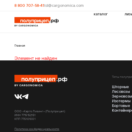
8 800 707-58-41
td@cargonomica.com
каталог
лиз
Главная
Элемент не найден
Типы полупр
Шторные
Лесовозы
Зерновоз
Изотермы
Бортовые
Контейнер
ООО «Карго Лизинг» (Полуприцеп)
ИНН 7715152151
КПП 775101001
Политика конфиденциальности