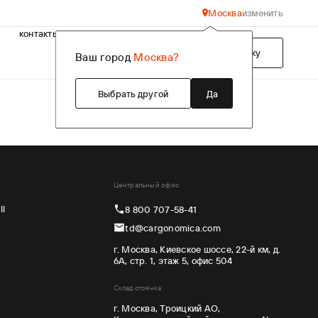
Москва
изменить
контакты
Подобрать технику
Ваш город
Москва?
Выбрать другой
Да
Центральный офис
ll
8 800 707-58-41
td@cargonomica.com
г. Москва, Киевское шоссе, 22-й км, д.
6А, стр. 1, этаж 5, офис 504
Склад стоянка
г. Москва, Троицкий АО,