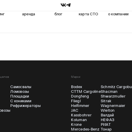
инг
аренда
блог
карта СТО
о компании
ицепов
Марки
Самосвалы
Bodex
Schmitz Cargobu
Ломовозы
CTTM Cargoline
Shacman
ы
Площадки
Dongfeng
Shwarzmuller
С кониками
Fliegl
Sitrak
Рефрижераторы
Helfimmer
Wagnermaier
овозы
JAC
Wielton
Kassbohrer
Валдай
Koluman
НЕФАЗ
Krone
РИАТ
Mercedes-Benz
Тонар