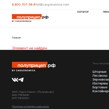
8 800 707-58-41
td@cargonomica.com
каталог
лиз
Главная
Элемент не найден
Типы полупр
Шторные
Лесовозы
Зерновоз
Изотермы
Бортовые
Контейнер
ООО «Карго Лизинг» (Полуприцеп)
ИНН 7715152151
КПП 775101001
Политика конфиденциальности