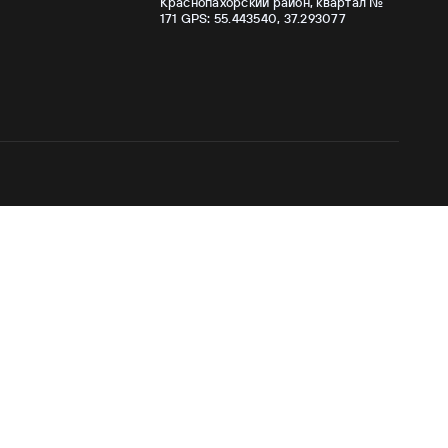
Краснопахорский район, квартал №
171 GPS: 55.443540, 37.293077