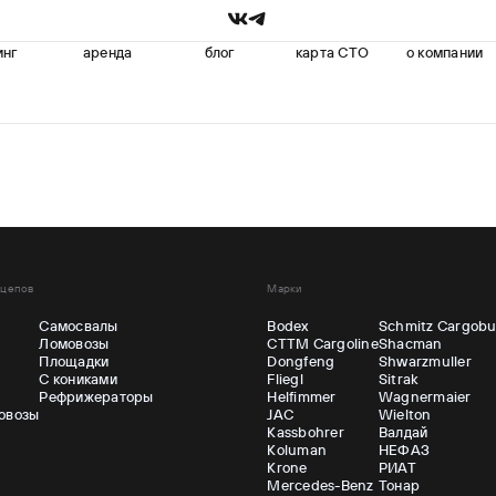
инг
аренда
блог
карта СТО
о компании
ицепов
Марки
Самосвалы
Bodex
Schmitz Cargobu
Ломовозы
CTTM Cargoline
Shacman
ы
Площадки
Dongfeng
Shwarzmuller
С кониками
Fliegl
Sitrak
Рефрижераторы
Helfimmer
Wagnermaier
овозы
JAC
Wielton
Kassbohrer
Валдай
Koluman
НЕФАЗ
Krone
РИАТ
Mercedes-Benz
Тонар