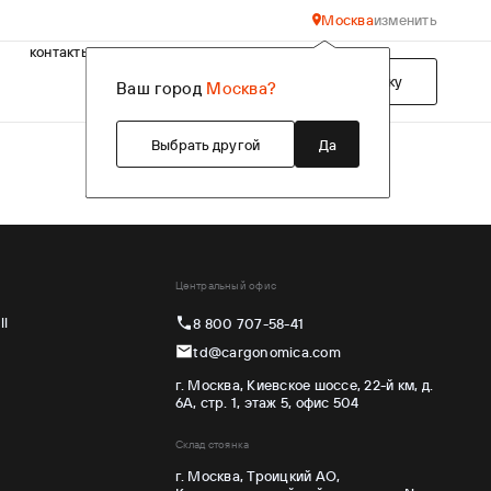
Москва
изменить
контакты
Подобрать технику
Ваш город
Москва?
Выбрать другой
Да
Центральный офис
ll
8 800 707-58-41
td@cargonomica.com
г. Москва, Киевское шоссе, 22-й км, д.
6А, стр. 1, этаж 5, офис 504
Склад стоянка
г. Москва, Троицкий АО,