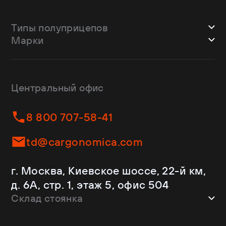
Типы полуприцепов
Марки
Шторные
Bodex
Лесовозы
CTTM Cargoline
Зерновозы
Dongfeng
Изотермы
Центральный офис
Fliegl
Бортовые
Helfimmer
Контейнеровозы
8 800 707-58-41
JAC
Самосвалы
Kassbohrer
Ломовозы
td@cargonomica.com
Koluman
Площадки
Krone
С кониками
г. Москва, Киевское шоссе, 22-й км,
Mercedes-Benz
Рефрижераторы
д. 6А, стр. 1, этаж 5, офис 504
Schmitz Cargobull
Склад стоянка
Shacman
Shwarzmuller