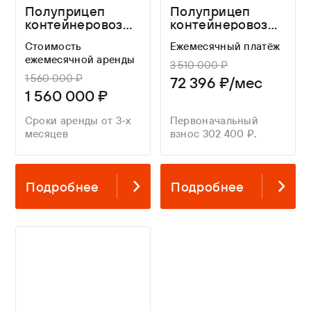
Полуприцеп
Полуприцеп
контейнеровоз
контейнеровоз
Тонар K4-U
Helfimmer
Стоимость
Ежемесячный платёж
(99891) из нашего
SMCU3
ежемесячной аренды
арендного парка
3 510 000 ₽
1 560 000 ₽
72 396 ₽/мес
1 560 000 ₽
Сроки аренды от 3-х
Первоначальный
месяцев
взнос 302 400 ₽.
Подробнее
Подробнее