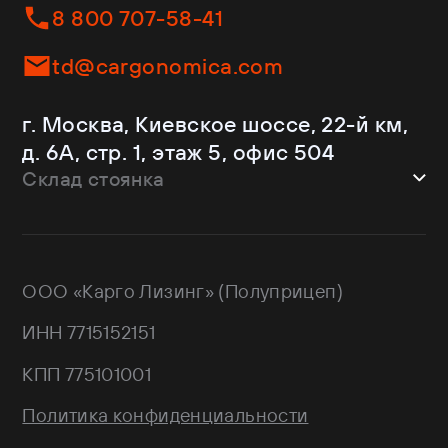
Helfimmer
Контейнеровозы
8 800 707-58-41
JAC
Самосвалы
Kassbohrer
Ломовозы
td@cargonomica.com
Koluman
Площадки
Krone
С кониками
г. Москва, Киевское шоссе, 22-й км,
Mercedes-Benz
Рефрижераторы
д. 6А, стр. 1, этаж 5, офис 504
Schmitz Cargobull
Склад стоянка
Shacman
Shwarzmuller
г. Москва, Троицкий АО,
Sitrak
Краснопахорский район, квартал №
Wagnermaier
171 GPS: 55.443540, 37.293077
ООО «Карго Лизинг» (Полуприцеп)
Wielton
Валдай
ИНН 7715152151
НЕФАЗ
РИАТ
КПП 775101001
Тонар
Политика конфиденциальности