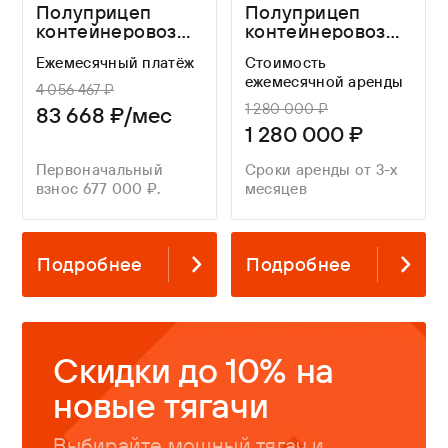
Полуприцеп
Полуприцеп
контейнеровоз
контейнеровоз
Helfimmer
ТОНАР 99891 K4-
Ежемесячный платёж
Стоимость
(Хелфиммер)
U
ежемесячной аренды
SMCD4 ADR
4 056 467 ₽
1 280 000 ₽
83 668 ₽/мес
1 280 000 ₽
Первоначальный
Сроки аренды от 3-х
взнос 677 000 ₽.
месяцев
Подробнее
Подробнее
Скидки до 10% на
новые тягачи
Выбирайте мощный тягач и