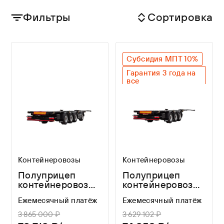
Фильтры
Сортировка
Субсидия МПТ 10%
Гарантия 3 года на
все
Оригинальный SAF
Контейнеровозы
Контейнеровозы
Полуприцеп
Полуприцеп
контейнеровоз
контейнеровоз
Helfimmer
Helfimmer
Ежемесячный платёж
Ежемесячный платёж
SMCU4
(Хелфиммер)
SMCD3 ADR
3 865 000 ₽
3 629 102 ₽