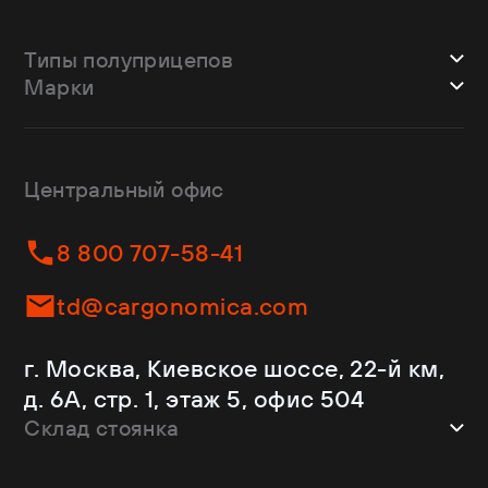
Типы полуприцепов
Марки
Шторные
Bodex
Лесовозы
CTTM Cargoline
Зерновозы
Dongfeng
Изотермы
Центральный офис
Fliegl
Бортовые
Helfimmer
Контейнеровозы
8 800 707-58-41
JAC
Самосвалы
Kassbohrer
Ломовозы
td@cargonomica.com
Koluman
Площадки
Krone
С кониками
г. Москва, Киевское шоссе, 22-й км,
Mercedes-Benz
Рефрижераторы
д. 6А, стр. 1, этаж 5, офис 504
Schmitz Cargobull
Склад стоянка
Shacman
Shwarzmuller