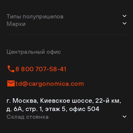
Типы полуприцепов
Марки
Шторные
Bodex
Лесовозы
CTTM Cargoline
Зерновозы
Dongfeng
Изотермы
Центральный офис
Fliegl
Бортовые
Helfimmer
Контейнеровозы
8 800 707-58-41
JAC
Самосвалы
Kassbohrer
Ломовозы
td@cargonomica.com
Koluman
Площадки
Krone
С кониками
г. Москва, Киевское шоссе, 22-й км,
Mercedes-Benz
Рефрижераторы
д. 6А, стр. 1, этаж 5, офис 504
Schmitz Cargobull
Склад стоянка
Shacman
Shwarzmuller