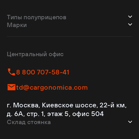
Типы полуприцепов
Марки
Шторные
Bodex
Лесовозы
CTTM Cargoline
Зерновозы
Dongfeng
Изотермы
Центральный офис
Fliegl
Бортовые
Helfimmer
Контейнеровозы
8 800 707-58-41
JAC
Самосвалы
Kassbohrer
Ломовозы
td@cargonomica.com
Koluman
Площадки
Krone
С кониками
г. Москва, Киевское шоссе, 22-й км,
Mercedes-Benz
Рефрижераторы
д. 6А, стр. 1, этаж 5, офис 504
Schmitz Cargobull
Склад стоянка
Shacman
Shwarzmuller