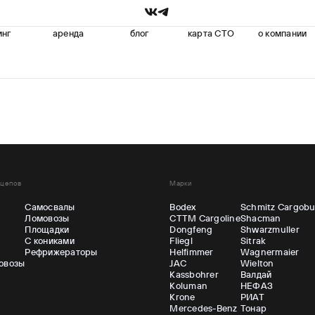
инг
аренда
блог
карта СТО
о компании
ицепов
Марки
Самосвалы
Bodex
Schmitz Cargobu
Ломовозы
CTTM Cargoline
Shacman
ы
Площадки
Dongfeng
Shwarzmuller
С кониками
Fliegl
Sitrak
Рефрижераторы
Helfimmer
Wagnermaier
овозы
JAC
Wielton
Kassbohrer
Валдай
Koluman
НЕФАЗ
Krone
РИАТ
Mercedes-Benz
Тонар