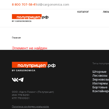
8 800 707-58-41
td@cargonomica.com
каталог
лиз
Главная
Элемент не найден
Типы полупр
Шторные
Лесовозы
Зерновоз
Изотермы
Бортовые
Контейнер
ООО «Карго Лизинг» (Полуприцеп)
ИНН 7715152151
КПП 775101001
Политика конфиденциальности