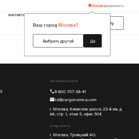
Москва
изменить
контакты
Подобрать технику
Ваш город
Москва?
Выбрать другой
Да
Центральный офис
ll
8 800 707-58-41
td@cargonomica.com
г. Москва, Киевское шоссе, 22-й км, д.
6А, стр. 1, этаж 5, офис 504
Склад стоянка
г. Москва, Троицкий АО,