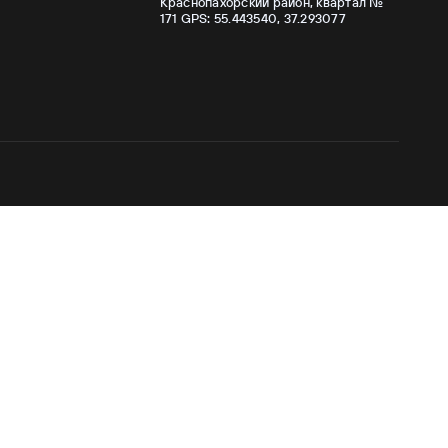
Краснопахорский район, квартал №
171 GPS: 55.443540, 37.293077