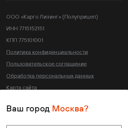
г. Москва, Троицкий АО,
Sitrak
Краснопахорский район, квартал №
Wagnermaier
171 GPS: 55.443540, 37.293077
ООО «Карго Лизинг» (Полуприцеп)
Wielton
Валдай
ИНН 7715152151
НЕФАЗ
РИАТ
КПП 775101001
Тонар
Политика конфиденциальности
Пользовательское соглашение
Обработка персональных данных
Карта сайта
Этот сайт использует файлы cookie.
Ваш город
Москва?
Продолжая использовать этот сайт, вы
соглашаетесь
на их использование. Для
получения дополнительной информации
©2026 Полуприцеп.РФ. Все права