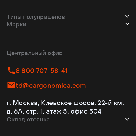
Типы полуприцепов
Марки
Шторные
Bodex
Лесовозы
CTTM Cargoline
Зерновозы
Dongfeng
Изотермы
Центральный офис
Fliegl
Бортовые
Helfimmer
Контейнеровозы
8 800 707-58-41
JAC
Самосвалы
Kassbohrer
Ломовозы
td@cargonomica.com
Koluman
Площадки
Krone
С кониками
г. Москва, Киевское шоссе, 22-й км,
Mercedes-Benz
Рефрижераторы
д. 6А, стр. 1, этаж 5, офис 504
Schmitz Cargobull
Склад стоянка
Shacman
Shwarzmuller