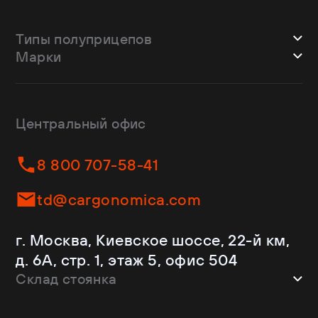
Типы полуприцепов
Марки
Шторные
Bodex
Лесовозы
CTTM Cargoline
Зерновозы
Dongfeng
Изотермы
Центральный офис
Fliegl
Бортовые
Helfimmer
Контейнеровозы
8 800 707-58-41
JAC
Самосвалы
Kassbohrer
Ломовозы
td@cargonomica.com
Koluman
Площадки
Krone
С кониками
г. Москва, Киевское шоссе, 22-й км,
Mercedes-Benz
Рефрижераторы
д. 6А, стр. 1, этаж 5, офис 504
Schmitz Cargobull
Склад стоянка
Shacman
Shwarzmuller