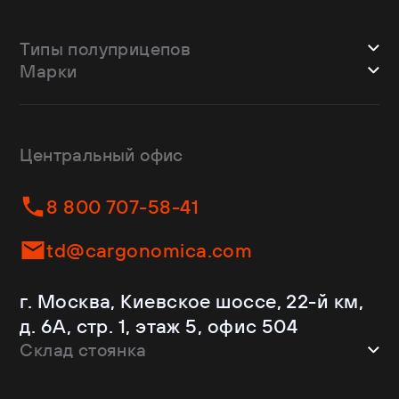
Типы полуприцепов
Марки
Шторные
Bodex
Лесовозы
CTTM Cargoline
Зерновозы
Dongfeng
Изотермы
Центральный офис
Fliegl
Бортовые
Helfimmer
Контейнеровозы
8 800 707-58-41
JAC
Самосвалы
Kassbohrer
Ломовозы
td@cargonomica.com
Koluman
Площадки
Krone
С кониками
г. Москва, Киевское шоссе, 22-й км,
Mercedes-Benz
Рефрижераторы
д. 6А, стр. 1, этаж 5, офис 504
Schmitz Cargobull
Склад стоянка
Shacman
Shwarzmuller