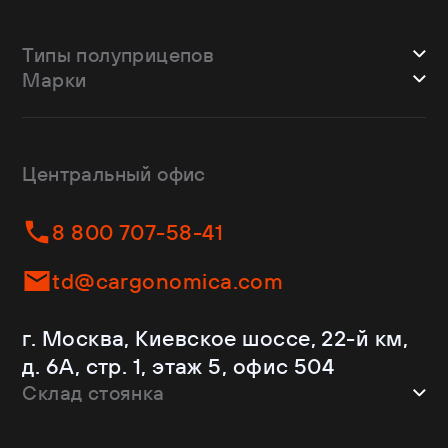
Типы полуприцепов
Марки
Шторные
Bodex
Лесовозы
CTTM Cargoline
Зерновозы
Dongfeng
Изотермы
Центральный офис
Fliegl
Бортовые
Helfimmer
Контейнеровозы
8 800 707-58-41
JAC
Самосвалы
Kassbohrer
Ломовозы
td@cargonomica.com
Koluman
Площадки
Krone
С кониками
г. Москва, Киевское шоссе, 22-й км,
Mercedes-Benz
Рефрижераторы
д. 6А, стр. 1, этаж 5, офис 504
Schmitz Cargobull
Склад стоянка
Shacman
Shwarzmuller