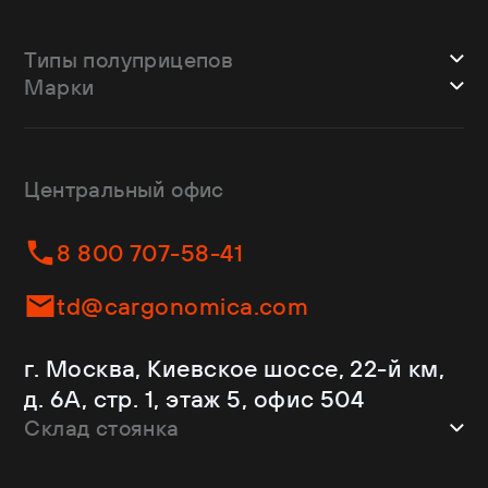
Типы полуприцепов
Марки
Шторные
Bodex
Лесовозы
CTTM Cargoline
Зерновозы
Dongfeng
Изотермы
Центральный офис
Fliegl
Бортовые
Helfimmer
Контейнеровозы
8 800 707-58-41
JAC
Самосвалы
Kassbohrer
Ломовозы
td@cargonomica.com
Koluman
Площадки
Krone
С кониками
г. Москва, Киевское шоссе, 22-й км,
Mercedes-Benz
Рефрижераторы
д. 6А, стр. 1, этаж 5, офис 504
Schmitz Cargobull
Склад стоянка
Shacman
Shwarzmuller