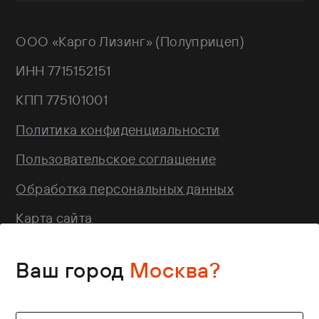
г. Москва, Троицкий АО,
Sitrak
Краснопахорский район, квартал №
Wagnermaier
171 GPS: 55.443540, 37.293077
ООО «Карго Лизинг» (Полуприцеп)
Wielton
Валдай
ИНН 7715152151
НЕФАЗ
РИАТ
КПП 775101001
Тонар
Политика конфиденциальности
Пользовательское соглашение
Обработка персональных данных
Карта сайта
Этот сайт использует файлы cookie.
Ваш город
Москва?
Продолжая использовать этот сайт, вы
соглашаетесь
на их использование. Для
получения дополнительной информации
©2026 Полуприцеп.РФ. Все права