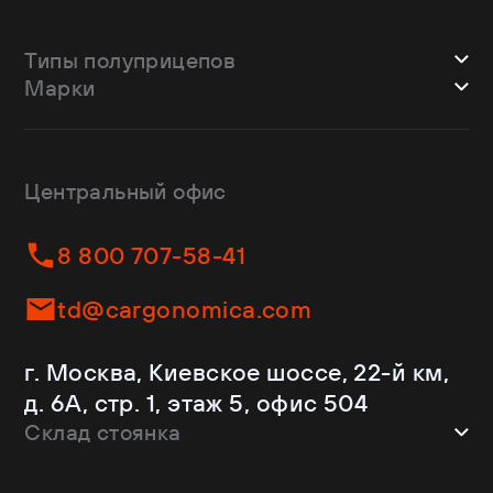
Типы полуприцепов
Марки
Шторные
Bodex
Лесовозы
CTTM Cargoline
Зерновозы
Dongfeng
Изотермы
Центральный офис
Fliegl
Бортовые
Helfimmer
Контейнеровозы
8 800 707-58-41
JAC
Самосвалы
Kassbohrer
Ломовозы
td@cargonomica.com
Koluman
Площадки
Krone
С кониками
г. Москва, Киевское шоссе, 22-й км,
Mercedes-Benz
Рефрижераторы
д. 6А, стр. 1, этаж 5, офис 504
Schmitz Cargobull
Склад стоянка
Shacman
Shwarzmuller