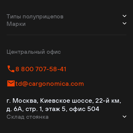
Типы полуприцепов
Марки
Шторные
Bodex
Лесовозы
CTTM Cargoline
Зерновозы
Dongfeng
Изотермы
Центральный офис
Fliegl
Бортовые
Helfimmer
Контейнеровозы
8 800 707-58-41
JAC
Самосвалы
Kassbohrer
Ломовозы
td@cargonomica.com
Koluman
Площадки
Krone
С кониками
г. Москва, Киевское шоссе, 22-й км,
Mercedes-Benz
Рефрижераторы
д. 6А, стр. 1, этаж 5, офис 504
Schmitz Cargobull
Склад стоянка
Shacman
Shwarzmuller