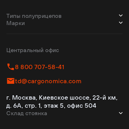
Типы полуприцепов
Марки
Шторные
Bodex
Лесовозы
CTTM Cargoline
Зерновозы
Dongfeng
Изотермы
Центральный офис
Fliegl
Бортовые
Helfimmer
Контейнеровозы
8 800 707-58-41
JAC
Самосвалы
Kassbohrer
Ломовозы
td@cargonomica.com
Koluman
Площадки
Krone
С кониками
г. Москва, Киевское шоссе, 22-й км,
Mercedes-Benz
Рефрижераторы
д. 6А, стр. 1, этаж 5, офис 504
Schmitz Cargobull
Склад стоянка
Shacman
Shwarzmuller