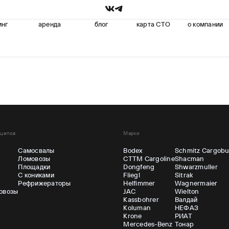
инг
аренда
блог
карта СТО
о компании
ицепов
Марки
Самосвалы
Bodex
Schmitz Cargobu
Ломовозы
CTTM Cargoline
Shacman
ы
Площадки
Dongfeng
Shwarzmuller
С кониками
Fliegl
Sitrak
Рефрижераторы
Helfimmer
Wagnermaier
овозы
JAC
Wielton
Kassbohrer
Валдай
Koluman
НЕФАЗ
Krone
РИАТ
Mercedes-Benz
Тонар