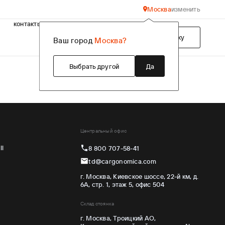
Москва
изменить
контакты
Подобрать технику
Ваш город
Москва?
Выбрать другой
Да
Центральный офис
ll
8 800 707-58-41
td@cargonomica.com
г. Москва, Киевское шоссе, 22-й км, д.
6А, стр. 1, этаж 5, офис 504
Склад стоянка
г. Москва, Троицкий АО,