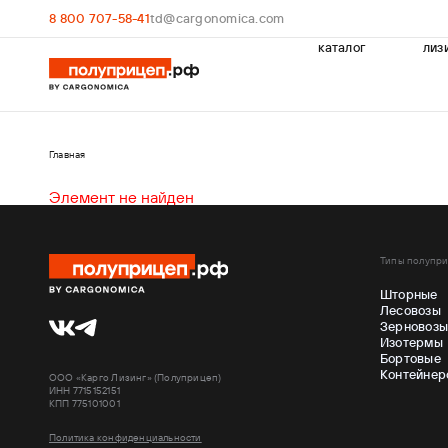
8 800 707-58-41
td@cargonomica.com
каталог
лиз
Главная
Элемент не найден
Типы полупр
Шторные
Лесовозы
Зерновоз
Изотермы
Бортовые
Контейнер
ООО «Карго Лизинг» (Полуприцеп)
ИНН 7715152151
КПП 775101001
Политика конфиденциальности