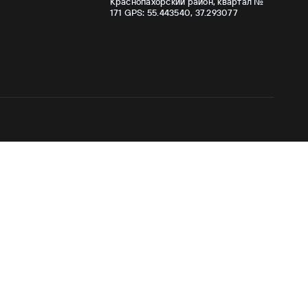
Краснопахорский район, квартал №
171 GPS: 55.443540, 37.293077