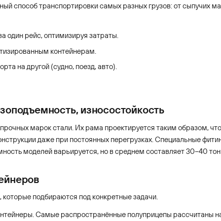
ный способ транспортировки самых разных грузов: от сыпучих м
а один рейс, оптимизируя затраты.
ртизированным контейнерам.
та на другой (судно, поезд, авто).
узоподъемность, износостойкость
рочных марок стали. Их рама проектируется таким образом, что
онструкции даже при постоянных перегрузках. Специальные фитин
ость моделей варьируется, но в среднем составляет 30–40 тон
тейнеров
, которые подбираются под конкретные задачи.
нтейнеры. Самые распространённые полуприцепы рассчитаны на 