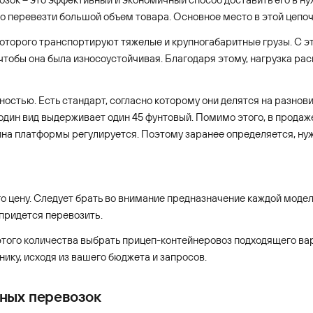
 перевезти большой объем товара. Основное место в этой цепоч
оторого транспортируют тяжелые и крупногабаритные грузы. С э
чтобы она была износоустойчивая. Благодаря этому, нагрузка ра
остью. Есть стандарт, согласно которому они делятся на разнов
 один вид выдерживает один 45 фунтовый. Помимо этого, в прод
на платформы регулируется. Поэтому заранее определяется, нуж
 цену. Следует брать во внимание предназначение каждой модели, 
 придется перевозить.
этого количества выбрать прицеп-контейнеровоз подходящего ва
ику, исходя из вашего бюджета и запросов.
ных перевозок