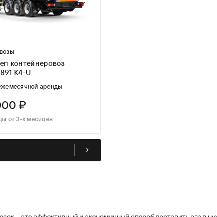
возы
еп контейнеровоз
891 K4-U
ежемесячной аренды
000 ₽
ды от 3-х месяцев
ок – это эффективный и экономичный способ доставить его в ну