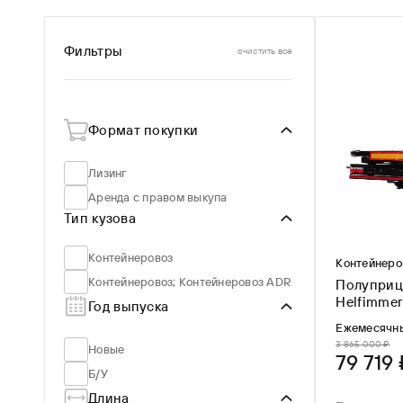
От
До
По популярности
В наличии
По новизне
Цена ↑
Фильтры
очистить все
Цена ↓
Формат покупки
Лизинг
Аренда с правом выкупа
Тип кузова
Контейнеровоз
Контейнеро
Контейнеровоз; Контейнеровоз ADR
Полуприц
Год выпуска
Ежемесячн
3 865 000 ₽
Новые
79 719
Б/У
Длина