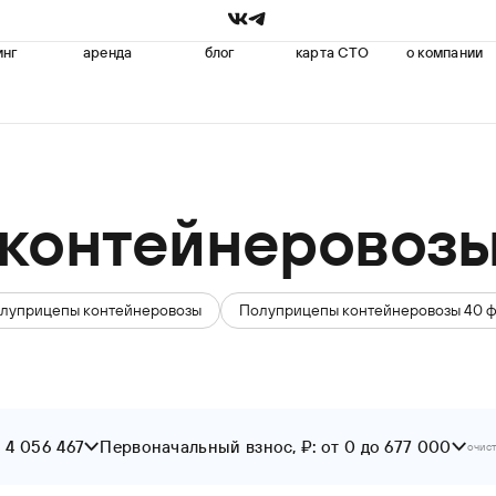
инг
аренда
блог
карта СТО
о компании
контейнеровоз
олуприцепы контейнеровозы
Полуприцепы контейнеровозы 40 ф
о 4 056 467
Первоначальный взнос, ₽: от 0 до 677 000
очист