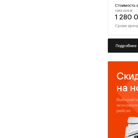
Стоимость 
1 280 000 ₽
1 280 
Сроки арен
Подробнее
Скид
на н
Выбирайте
экономьте
рейсах