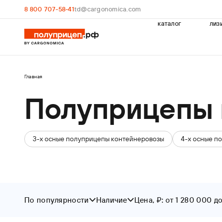
8 800 707-58-41
td@cargonomica.com
каталог
лиз
Главная
Полуприцепы 
3-х осные полуприцепы контейнеровозы
4-х осные п
По популярности
Наличие
Цена, ₽: от 1 280 000 д