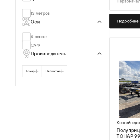
Первоначал
13 метров
Подробнее
Оси
4-осные
САФ
Производитель
Тонар
Helfimmer
Контейнеро
Полуприц
ТОНАР 99