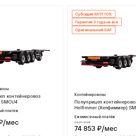
От
До
Субсидия МПТ 10%
Гарантия 3 года на все
Оригинальный SAF
возы
Контейнеровозы
еп контейнеровоз
Helfimmer SMCU4
Полуприцеп контейнерово
Helfimmer (Хелфиммер) S
ый платёж
ADR
Ежемесячный платёж
 ₽/мес
3 629 102 ₽
74 853 ₽/мес