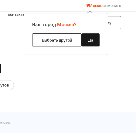
Москва
изменить
контакты
Подобрать технику
Ваш город
Москва?
Выбрать другой
Да
ы
утов
ить все