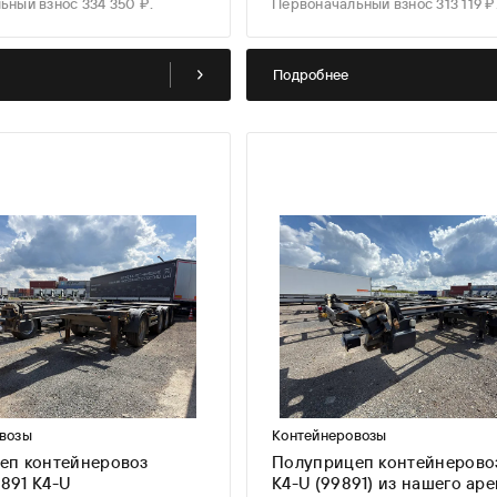
ьный взнос 334 350 ₽.
Первоначальный взнос 313 119 ₽
Подробнее
возы
Контейнеровозы
еп контейнеровоз
Полуприцеп контейнерово
891 K4-U
K4-U (99891) из нашего ар