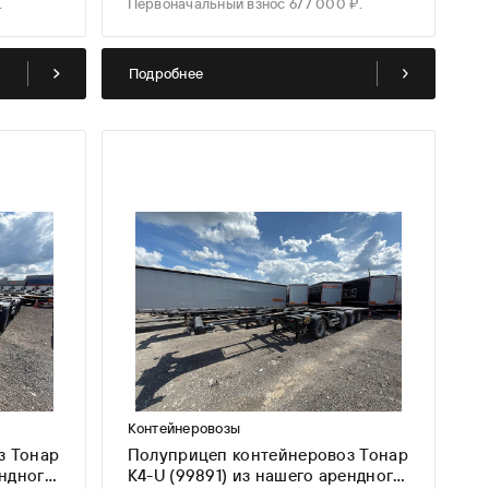
.
Первоначальный взнос 677 000 ₽.
Подробнее
Контейнеровозы
з Тонар
Полуприцеп контейнеровоз Тонар
ендного
K4-U (99891) из нашего арендного