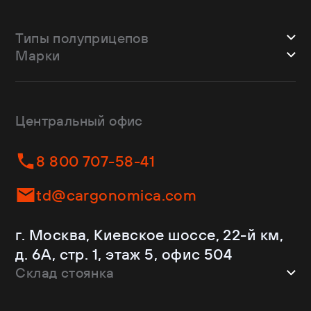
Типы полуприцепов
Марки
Шторные
Bodex
Лесовозы
CTTM Cargoline
Зерновозы
Dongfeng
Изотермы
Центральный офис
Fliegl
Бортовые
Helfimmer
Контейнеровозы
8 800 707-58-41
JAC
Самосвалы
Kassbohrer
Ломовозы
td@cargonomica.com
Koluman
Площадки
Krone
С кониками
г. Москва, Киевское шоссе, 22-й км,
Mercedes-Benz
Рефрижераторы
д. 6А, стр. 1, этаж 5, офис 504
Schmitz Cargobull
Склад стоянка
Shacman
Shwarzmuller