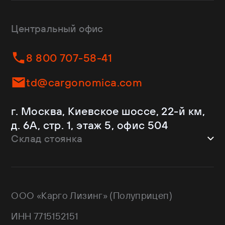
Bodex
Лесовозы
CTTM Cargoline
Зерновозы
Dongfeng
Изотермы
Центральный офис
Fliegl
Бортовые
Helfimmer
Контейнеровозы
8 800 707-58-41
JAC
Самосвалы
Kassbohrer
Ломовозы
td@cargonomica.com
Koluman
Площадки
Krone
С кониками
г. Москва, Киевское шоссе, 22-й км,
Mercedes-Benz
Рефрижераторы
д. 6А, стр. 1, этаж 5, офис 504
Schmitz Cargobull
Склад стоянка
Shacman
Shwarzmuller
г. Москва, Троицкий АО,
Sitrak
Краснопахорский район, квартал №
Wagnermaier
171 GPS: 55.443540, 37.293077
ООО «Карго Лизинг» (Полуприцеп)
Wielton
Валдай
ИНН 7715152151
НЕФАЗ