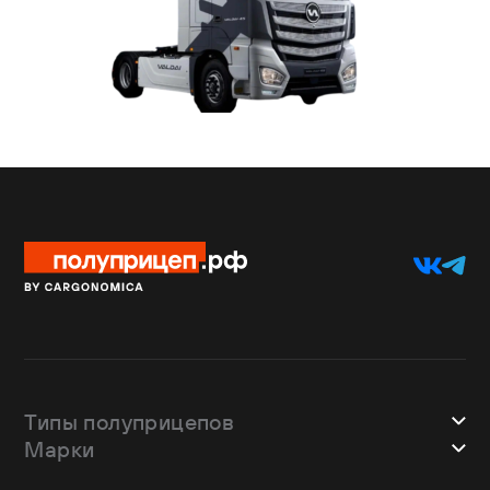
Типы полуприцепов
Марки
Шторные