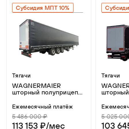
3 900 мм
Субсидия МПТ 10%
Субсиди
Гарантия 3 года на все
Гарантия
Оригинальный SAF
Оригина
Легкий вес
Легкий 
Лучшие габариты
Тягачи
Тягачи
WAGNERMAIER
WAGNER
шторный полуприцеп
шторный
CRL4 16,3 метров
CRS4 16,
Ежемесячный платёж
Ежемесяч
5 486 000 ₽
5 025 00
113 153 ₽/мес
103 64