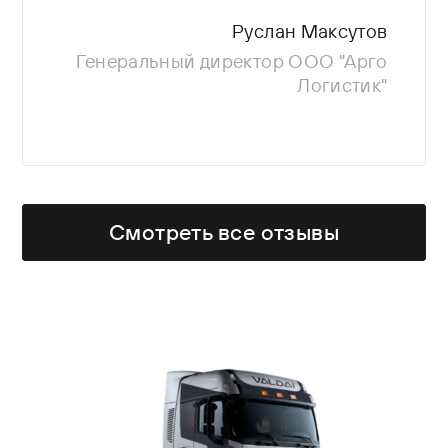
производителя, — цена,
доступность запчастей,
Руслан Максутов
комплектация и...
Генеральный директор ООО "Арго
Логистик"
Смотреть все отзывы