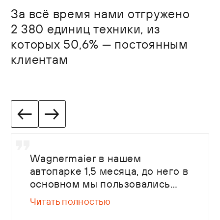
За всё время нами отгружено
2 380 единиц техники, из
которых 50,6% — постоянным
клиентам
Wagnermaier в нашем
автопарке 1,5 месяца, до него в
основном мы пользовались
Kogel. Главные факторы, на
Читать полностью
которые смотрели при выборе