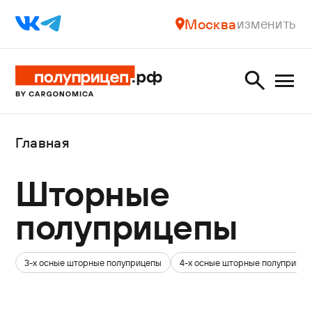
Москва
изменить
Главная
Шторные
полуприцепы
3-х осные шторные полуприцепы
4-х осные шторные полуприце