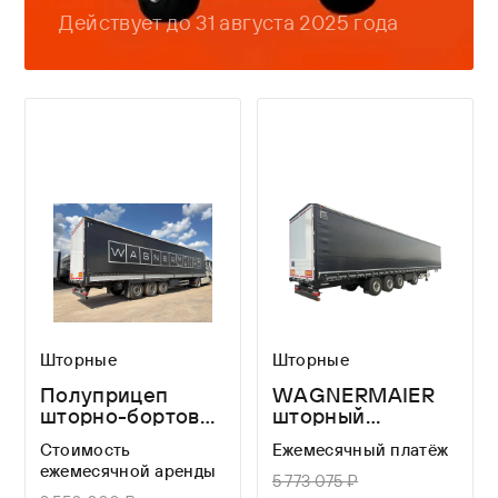
Действует до 31 августа 2025 года
Шторные
Шторные
Полуприцеп
WAGNERMAIER
шторно-бортовой
шторный
WAGNERMAIER
полуприцеп CRL4
Стоимость
Ежемесячный платёж
CRS3 FOR A
16,8 метров
ежемесячной аренды
LONG TIME
5 773 075 ₽