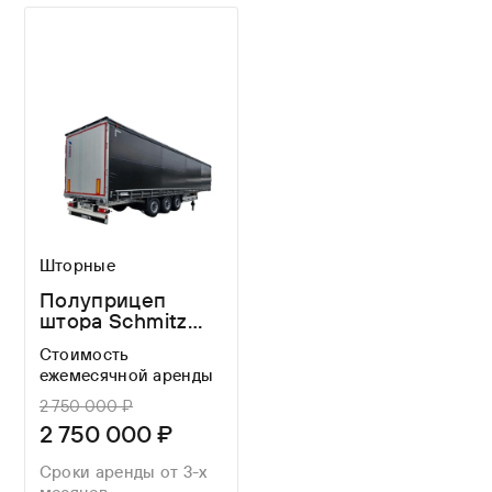
Шторные
Полуприцеп
штора Schmitz
Cargobull SCS
Стоимость
24/L E B
ежемесячной аренды
2 750 000 ₽
2 750 000 ₽
Сроки аренды от 3-х