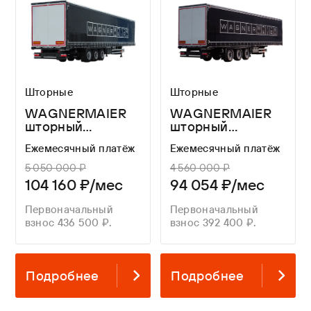
Шторные
Шторные
WAGNERMAIER
WAGNERMAIER
шторный
шторный
полуприцеп CRL3
полуприцеп
Ежемесячный платёж
Ежемесячный платёж
16,3 метра
CRS3 13,6 метров
5 050 000 ₽
4 560 000 ₽
104 160 ₽/мес
94 054 ₽/мес
Первоначальный
Первоначальный
взнос 436 500 ₽.
взнос 392 400 ₽.
Подробнее
Подробнее