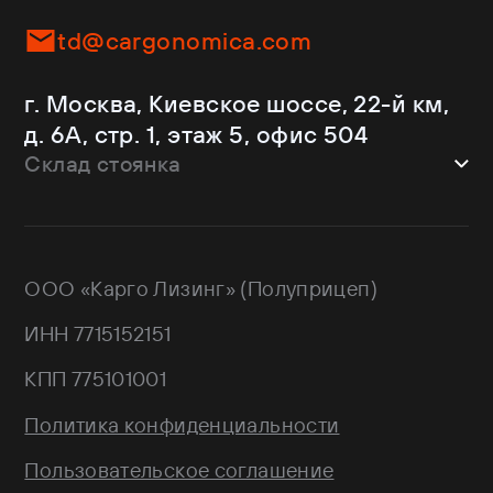
JAC
Самосвалы
Kassbohrer
Ломовозы
td@cargonomica.com
Koluman
Площадки
Krone
С кониками
г. Москва, Киевское шоссе, 22-й км,
Mercedes-Benz
Рефрижераторы
д. 6А, стр. 1, этаж 5, офис 504
Schmitz Cargobull
Склад стоянка
Shacman
Shwarzmuller
г. Москва, Троицкий АО,
Sitrak
Краснопахорский район, квартал №
Wagnermaier
171 GPS: 55.443540, 37.293077
ООО «Карго Лизинг» (Полуприцеп)
Wielton
Валдай
ИНН 7715152151
НЕФАЗ
РИАТ
КПП 775101001
Тонар
Политика конфиденциальности
Пользовательское соглашение