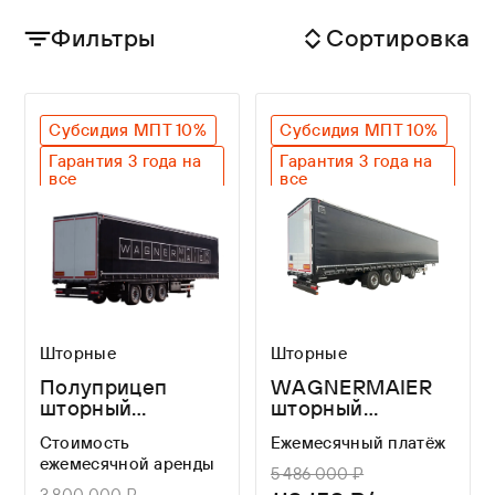
Фильтры
Сортировка
Субсидия МПТ 10%
Субсидия МПТ 10%
Гарантия 3 года на
Гарантия 3 года на
все
все
Оригинальный SAF
Оригинальный SAF
Легкий вес
Легкий вес
Лучшие габариты
Лучшие габариты
Шторные
Шторные
Полуприцеп
WAGNERMAIER
шторный
шторный
WAGNERMAIER
полуприцеп CRL4
Стоимость
Ежемесячный платёж
CRS3 FOR A
16,3 метров
ежемесячной аренды
LONG TIME
5 486 000 ₽
3 800 000 ₽