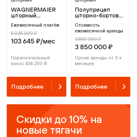
WAGNERMAIER
Полуприцеп
шторный
шторно-бортовой
полуприцеп
WAGNERMAIER
Ежемесячный платёж
Стоимость
CRS4 16,3 метра
CRS3 FOR A
ежемесячной аренды
LONG TIME
5 025 000 ₽
3 850 000 ₽
103 645 ₽/мес
3 850 000 ₽
Первоначальный
Сроки аренды от 3-х
взнос 434 250 ₽.
месяцев
Подробнее
Подробнее
Скидки до 10% на
новые тягачи