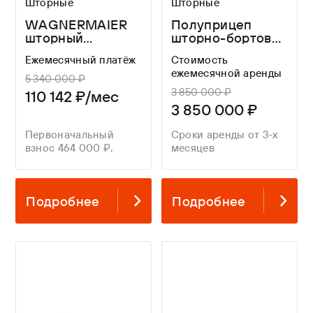
Шторные
Шторные
WAGNERMAIER
Полуприцеп
шторный
шторно-бортовой
полуприцеп CRL3
WAGNERMAIER
Ежемесячный платёж
Стоимость
16,8 метров
CRS3 FOR A
ежемесячной аренды
LONG TIME
5 340 000 ₽
3 850 000 ₽
110 142 ₽/мес
3 850 000 ₽
Первоначальный
Сроки аренды от 3-х
взнос 464 000 ₽.
месяцев
Подробнее
Подробнее